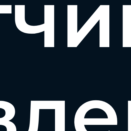
тчи
вле