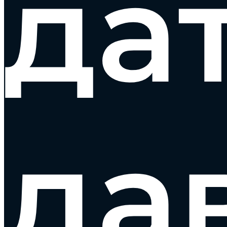
да
да