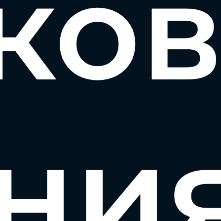
ко
ни